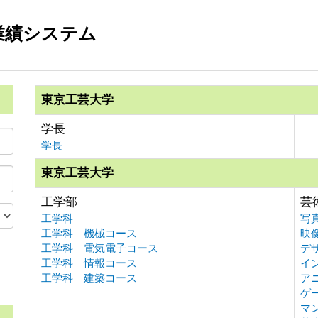
業績システム
東京工芸大学
学長
学長
東京工芸大学
工学部
芸
工学科
写
工学科 機械コース
映
工学科 電気電子コース
デ
工学科 情報コース
イ
。
工学科 建築コース
ア
ゲ
マ