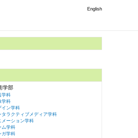
English
術学部
真学科
像学科
ザイン学科
ンタラクティブメディア学科
ニメーション学科
ーム学科
ンガ学科