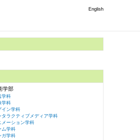
English
術学部
真学科
像学科
ザイン学科
ンタラクティブメディア学科
ニメーション学科
ーム学科
ンガ学科