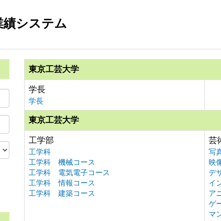
業績システム
東京工芸大学
学長
学長
東京工芸大学
工学部
芸
工学科
写
工学科 機械コース
映
工学科 電気電子コース
デ
工学科 情報コース
イ
。
工学科 建築コース
ア
ゲ
マ