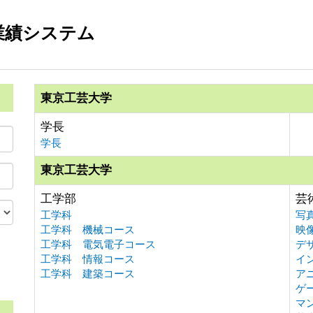
業績システム
東京工芸大学
学長
学長
東京工芸大学
工学部
芸
工学科
写
工学科 機械コース
映
工学科 電気電子コース
デ
工学科 情報コース
イ
。
工学科 建築コース
ア
ゲ
マ