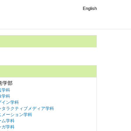
English
術学部
真学科
像学科
ザイン学科
ンタラクティブメディア学科
ニメーション学科
ーム学科
ンガ学科