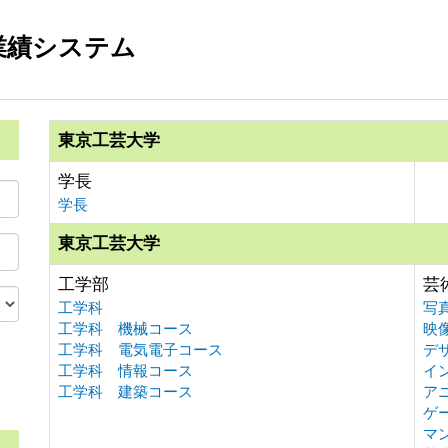
業績システム
東京工芸大学
学長
学長
東京工芸大学
工学部
芸
工学科
写
工学科 機械コース
映
工学科 電気電子コース
デ
工学科 情報コース
イ
。
工学科 建築コース
ア
ゲ
マ