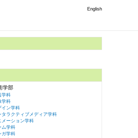
English
術学部
真学科
像学科
ザイン学科
ンタラクティブメディア学科
ニメーション学科
ーム学科
ンガ学科