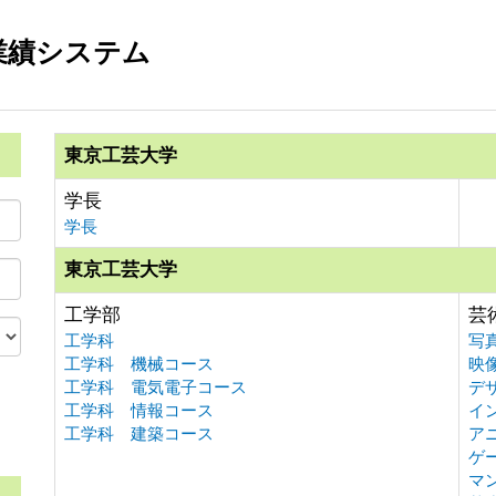
業績システム
東京工芸大学
学長
学長
東京工芸大学
工学部
芸
工学科
写
工学科 機械コース
映
工学科 電気電子コース
デ
工学科 情報コース
イ
。
工学科 建築コース
ア
ゲ
マ