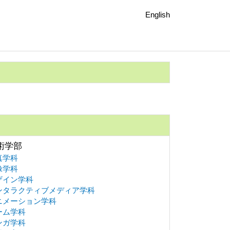
English
術学部
真学科
像学科
ザイン学科
ンタラクティブメディア学科
ニメーション学科
ーム学科
ンガ学科