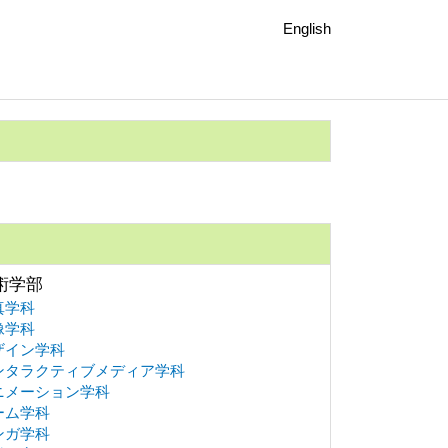
English
術学部
真学科
像学科
ザイン学科
ンタラクティブメディア学科
ニメーション学科
ーム学科
ンガ学科