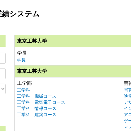
業績システム
東京工芸大学
学長
学長
東京工芸大学
工学部
芸
工学科
写
工学科 機械コース
映
工学科 電気電子コース
デ
工学科 情報コース
イ
。
工学科 建築コース
ア
ゲ
マ