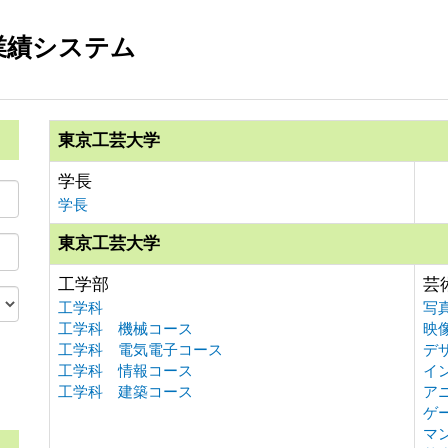
業績システム
東京工芸大学
学長
学長
東京工芸大学
工学部
芸
工学科
写
工学科 機械コース
映
工学科 電気電子コース
デ
工学科 情報コース
イ
。
工学科 建築コース
ア
ゲ
マ