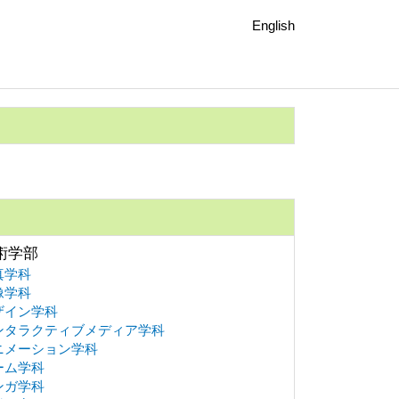
English
術学部
真学科
像学科
ザイン学科
ンタラクティブメディア学科
ニメーション学科
ーム学科
ンガ学科