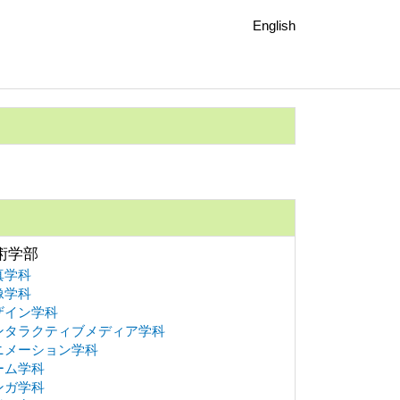
English
術学部
真学科
像学科
ザイン学科
ンタラクティブメディア学科
ニメーション学科
ーム学科
ンガ学科