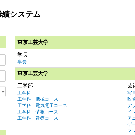
業績システム
東京工芸大学
学長
学長
東京工芸大学
工学部
芸
工学科
写
工学科 機械コース
映
工学科 電気電子コース
デ
工学科 情報コース
イ
。
工学科 建築コース
ア
ゲ
マ