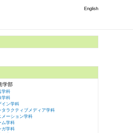
English
術学部
真学科
像学科
ザイン学科
ンタラクティブメディア学科
ニメーション学科
ーム学科
ンガ学科