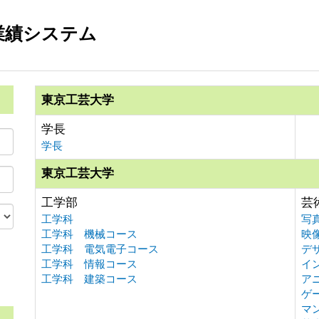
業績システム
東京工芸大学
学長
学長
東京工芸大学
工学部
芸
工学科
写
工学科 機械コース
映
工学科 電気電子コース
デ
工学科 情報コース
イ
。
工学科 建築コース
ア
ゲ
マ