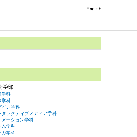
English
術学部
真学科
像学科
ザイン学科
ンタラクティブメディア学科
ニメーション学科
ーム学科
ンガ学科