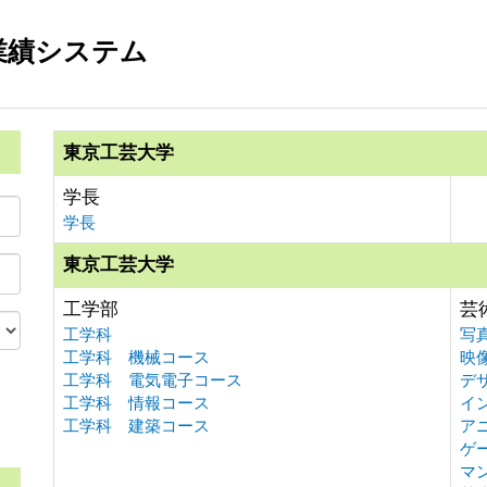
業績システム
東京工芸大学
学長
学長
東京工芸大学
工学部
芸
工学科
写
工学科 機械コース
映
工学科 電気電子コース
デ
工学科 情報コース
イ
。
工学科 建築コース
ア
ゲ
マ