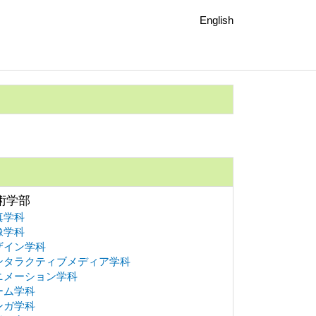
English
術学部
真学科
像学科
ザイン学科
ンタラクティブメディア学科
ニメーション学科
ーム学科
ンガ学科