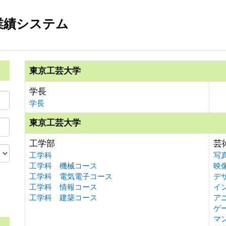
業績システム
東京工芸大学
学長
学長
東京工芸大学
工学部
芸
工学科
写
工学科 機械コース
映
工学科 電気電子コース
デ
工学科 情報コース
イ
。
工学科 建築コース
ア
ゲ
マ