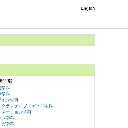
English
術学部
真学科
像学科
ザイン学科
ンタラクティブメディア学科
ニメーション学科
ーム学科
ンガ学科