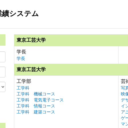
業績システム
東京工芸大学
学長
学長
東京工芸大学
工学部
芸
工学科
写
工学科 機械コース
映
工学科 電気電子コース
デ
工学科 情報コース
イ
。
工学科 建築コース
ア
ゲ
マ