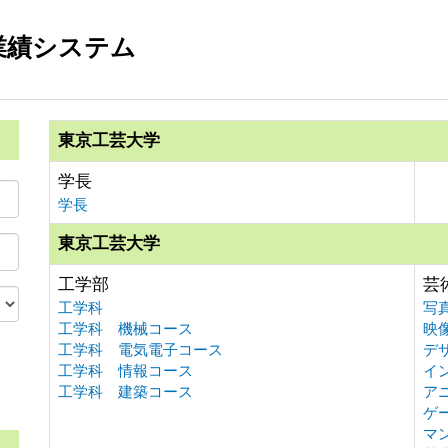
業績システム
東京工芸大学
学長
学長
東京工芸大学
工学部
芸
工学科
写
工学科 機械コース
映
工学科 電気電子コース
デ
工学科 情報コース
イ
。
工学科 建築コース
ア
ゲ
マ