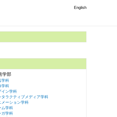
English
術学部
真学科
像学科
ザイン学科
ンタラクティブメディア学科
ニメーション学科
ーム学科
ンガ学科