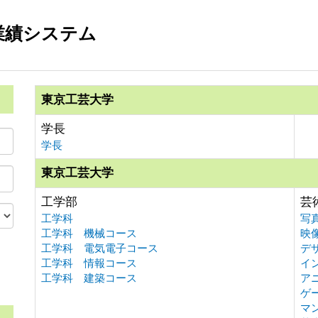
業績システム
東京工芸大学
学長
学長
東京工芸大学
工学部
芸
工学科
写
工学科 機械コース
映
工学科 電気電子コース
デ
工学科 情報コース
イ
。
工学科 建築コース
ア
ゲ
マ