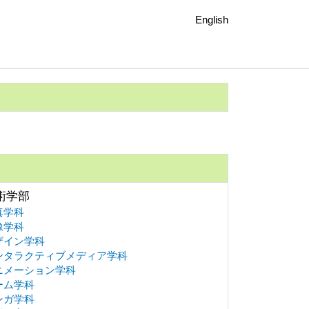
English
術学部
真学科
像学科
ザイン学科
ンタラクティブメディア学科
ニメーション学科
ーム学科
ンガ学科