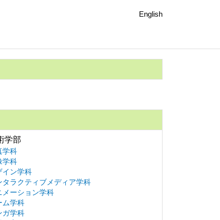
English
術学部
真学科
像学科
ザイン学科
ンタラクティブメディア学科
ニメーション学科
ーム学科
ンガ学科