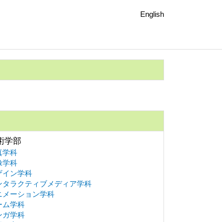
English
術学部
真学科
像学科
ザイン学科
ンタラクティブメディア学科
ニメーション学科
ーム学科
ンガ学科