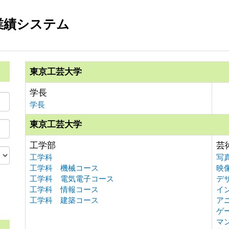
業績システム
東京工芸大学
学長
学長
東京工芸大学
工学部
芸
工学科
写
工学科 機械コース
映
工学科 電気電子コース
デ
工学科 情報コース
イ
。
工学科 建築コース
ア
ゲ
マ