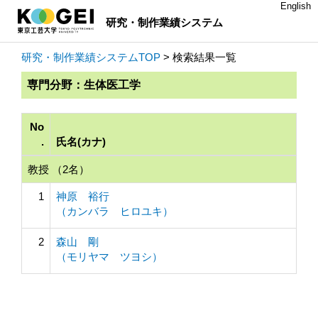
English
研究・制作業績システム
研究・制作業績システムTOP
> 検索結果一覧
専門分野：生体医工学
No
.
氏名(カナ)
教授 （2名）
1
神原 裕行
（カンバラ ヒロユキ）
2
森山 剛
（モリヤマ ツヨシ）