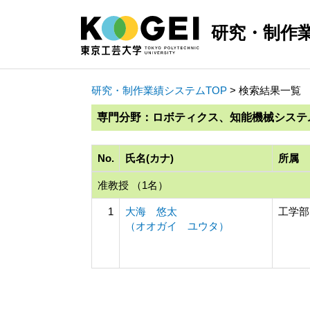
研究・制作
研究・制作業績システムTOP
> 検索結果一覧
専門分野：ロボティクス、知能機械システ
No.
氏名(カナ)
所属
准教授 （1名）
1
大海 悠太
工学部
（オオガイ ユウタ）