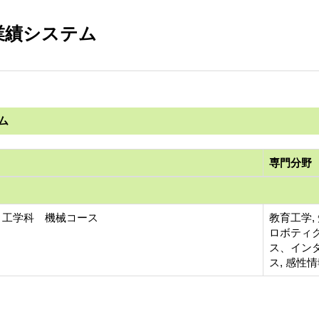
業績システム
ム
専門分野
 工学科 機械コース
教育工学,
ロボティ
ス、インタ
ス, 感性