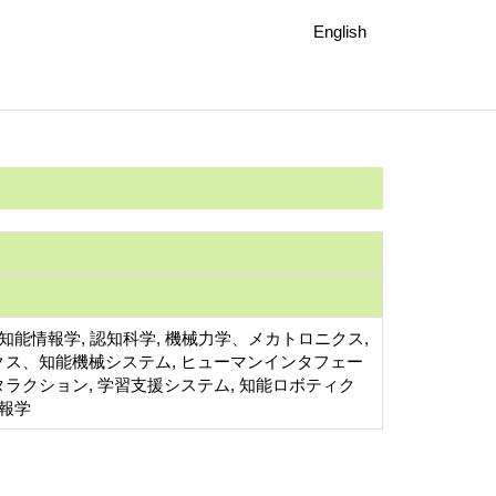
English
 知能情報学, 認知科学, 機械力学、メカトロニクス,
クス、知能機械システム, ヒューマンインタフェー
ラクション, 学習支援システム, 知能ロボティク
情報学