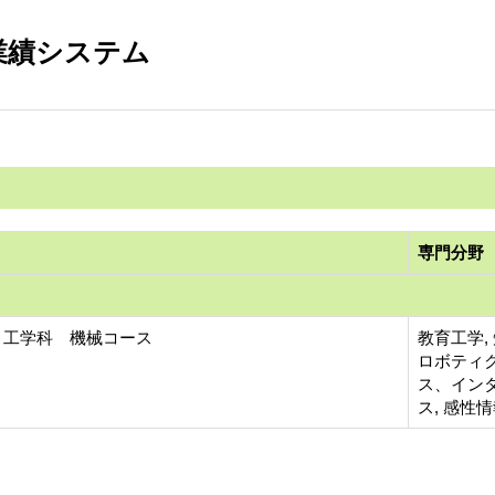
業績システム
専門分野
 工学科 機械コース
教育工学,
ロボティ
ス、インタ
ス, 感性