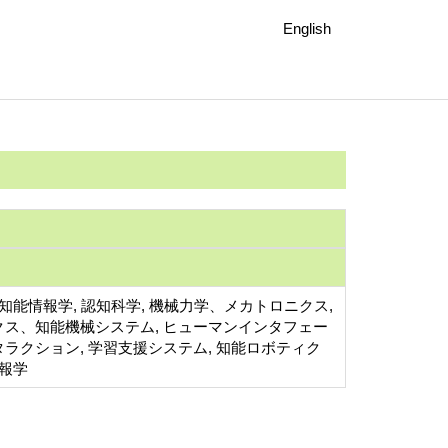
English
 知能情報学, 認知科学, 機械力学、メカトロニクス,
クス、知能機械システム, ヒューマンインタフェー
ラクション, 学習支援システム, 知能ロボティク
情報学