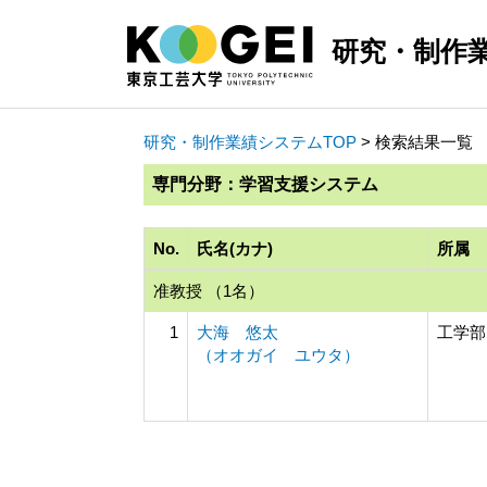
研究・制作
研究・制作業績システムTOP
> 検索結果一覧
専門分野：学習支援システム
No.
氏名(カナ)
所属
准教授 （1名）
1
大海 悠太
工学部
（オオガイ ユウタ）