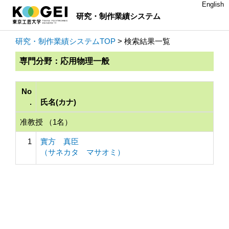
English
研究・制作業績システム
研究・制作業績システムTOP
> 検索結果一覧
専門分野：応用物理一般
No
.
氏名(カナ)
准教授 （1名）
1
實方 真臣
（サネカタ マサオミ）