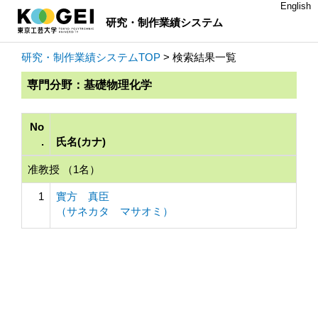
English
研究・制作業績システム
研究・制作業績システムTOP
> 検索結果一覧
専門分野：基礎物理化学
No
.
氏名(カナ)
准教授 （1名）
1
實方 真臣
（サネカタ マサオミ）