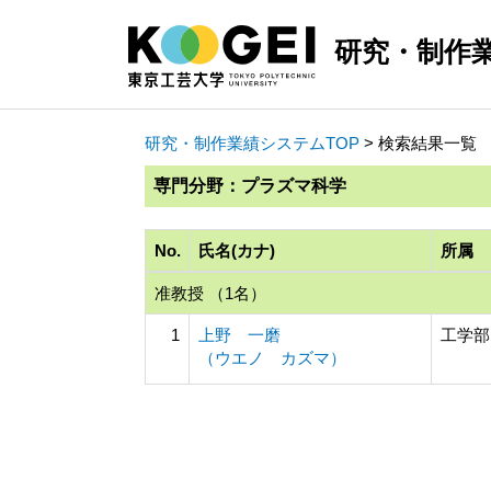
研究・制作
研究・制作業績システムTOP
> 検索結果一覧
専門分野：プラズマ科学
No.
氏名(カナ)
所属
准教授 （1名）
1
上野 一磨
工学部
（ウエノ カズマ）