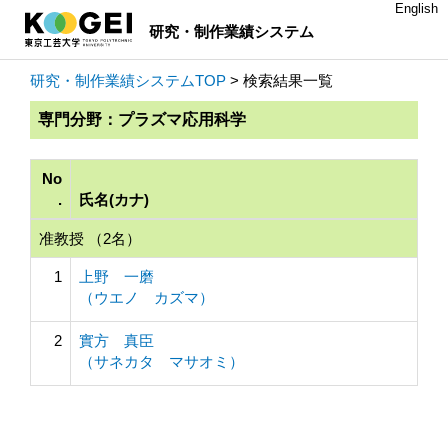
English
研究・制作業績システム
研究・制作業績システムTOP
> 検索結果一覧
専門分野：プラズマ応用科学
No
.
氏名(カナ)
准教授 （2名）
1
上野 一磨
（ウエノ カズマ）
2
實方 真臣
（サネカタ マサオミ）