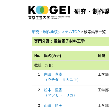
研究・制作
研究・制作業績システムTOP
> 検索結果一覧
専門分野：電気電子材料工学
No.
氏名(カナ)
所属
教授 （3名）
1
内田 孝幸
工学部
（ウチダ タカユキ）
2
松本 里香
工学部
（マツモト リカ）
3
山田 勝実
工学部