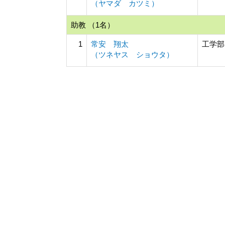
（ヤマダ カツミ）
助教 （1名）
1
常安 翔太
工学部
（ツネヤス ショウタ）