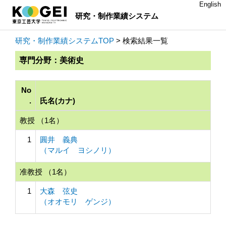
English
研究・制作業績システム
研究・制作業績システムTOP
> 検索結果一覧
専門分野：美術史
No
.
氏名(カナ)
教授 （1名）
1
圓井 義典
（マルイ ヨシノリ）
准教授 （1名）
1
大森 弦史
（オオモリ ゲンジ）