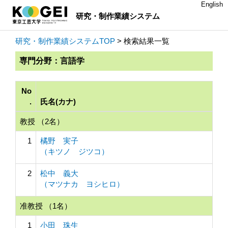
English
研究・制作業績システム
研究・制作業績システムTOP
> 検索結果一覧
専門分野：言語学
No
.
氏名(カナ)
教授 （2名）
1
橘野 実子
（キツノ ジツコ）
2
松中 義大
（マツナカ ヨシヒロ）
准教授 （1名）
1
小田 珠生