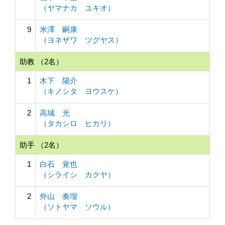
（ヤマナカ ユキオ）
9
米澤 嗣康
（ヨネザワ ツグヤス）
助教 （2名）
1
木下 陽介
（キノシタ ヨウスケ）
2
高城 光
（タカシロ ヒカリ）
助手 （2名）
1
白石 覚也
（シライシ カクヤ）
2
外山 奏瑠
（ソトヤマ ソウル）