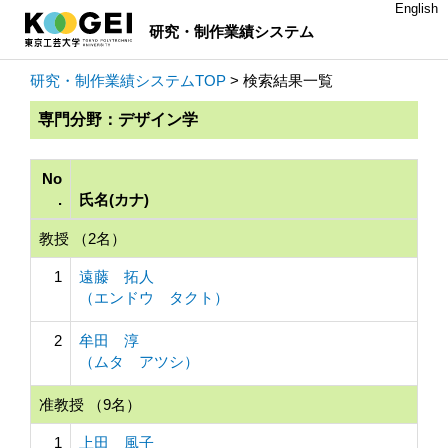
English
研究・制作業績システム
研究・制作業績システムTOP
> 検索結果一覧
専門分野：デザイン学
No
.
氏名(カナ)
教授 （2名）
1
遠藤 拓人
（エンドウ タクト）
2
牟田 淳
（ムタ アツシ）
准教授 （9名）
1
上田 風子