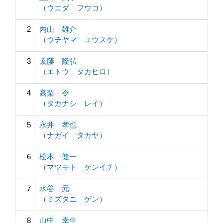
（ウエダ フウコ）
2
内山 雄介
（ウチヤマ ユウスケ）
3
ゑ藤 隆弘
（エトウ タカヒロ）
4
高梨 令
（タカナシ レイ）
5
永井 孝也
（ナガイ タカヤ）
6
松本 健一
（マツモト ケンイチ）
7
水谷 元
（ミズタニ ゲン）
8
山中 幸生