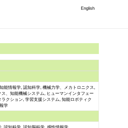
English
 知能情報学, 認知科学, 機械力学、メカトロニクス,
クス、知能機械システム, ヒューマンインタフェー
ラクション, 学習支援システム, 知能ロボティク
情報学
, 認知科学, 認知脳科学, 感性情報学