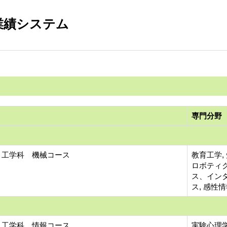
業績システム
専門分野
 工学科 機械コース
教育工学,
ロボティ
ス、インタ
ス, 感性
 工学科 情報コース
実験心理学