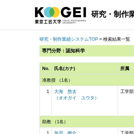
研究・制作
研究・制作業績システムTOP
> 検索結果一覧
専門分野：認知科学
No.
氏名(カナ)
所属
准教授 （1名）
1
大海 悠太
工学部
（オオガイ ユウタ）
助教 （1名）
1
加戸 瞭介
工学部