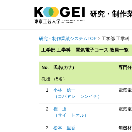
研究・制作
研究・制作業績システムTOP
> 工学部 工学
工学部 工学科 電気電子コース 教員一覧
No.
氏名(カナ)
専門分
教授 （5名）
1
小林 信一
電気電
（コバヤシ シンイチ）
2
崔 通
電気電
（サイ トオル）
3
松本 里香
無機材