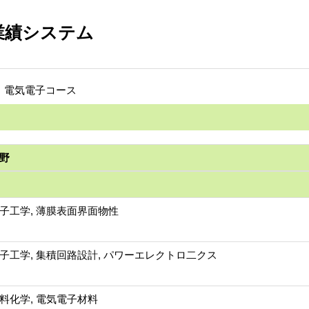
業績システム
科 電気電子コース
野
子工学, 薄膜表面界面物性
子工学, 集積回路設計, パワーエレクトロ二クス
料化学, 電気電子材料