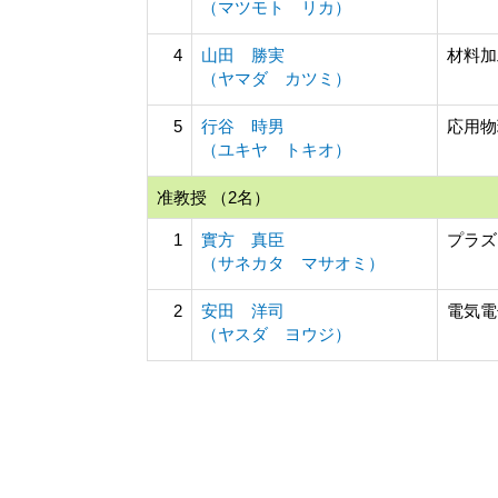
（マツモト リカ）
4
山田 勝実
材料加
（ヤマダ カツミ）
5
行谷 時男
応用物
（ユキヤ トキオ）
准教授 （2名）
1
實方 真臣
プラズ
（サネカタ マサオミ）
2
安田 洋司
電気電
（ヤスダ ヨウジ）