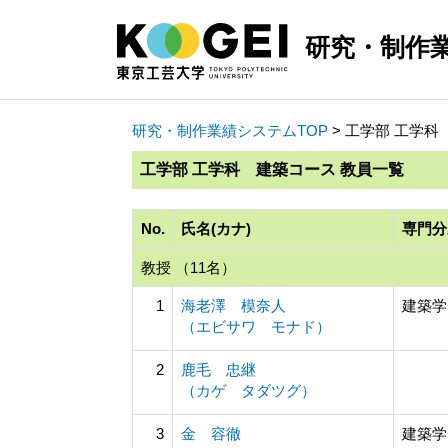
研究・制作
研究・制作業績システムTOP
> 工学部 工学
工学部 工学科 建築コース 教員一覧
No.
氏名(カナ)
専門分
教授 （11名）
1
海老澤 模奈人
建築学
（エビサワ モナド）
2
鹿毛 忠継
（カゲ タダツグ）
3
金 容徹
建築学