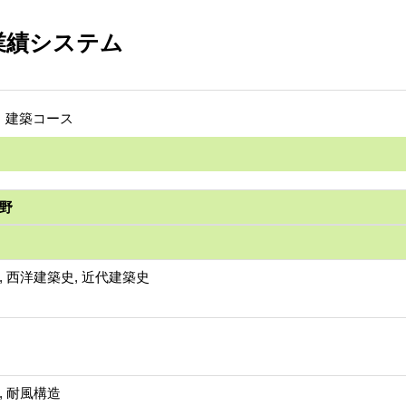
業績システム
科 建築コース
野
, 西洋建築史, 近代建築史
, 耐風構造