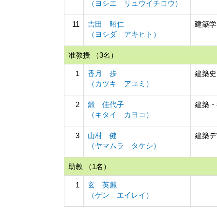
（ヨシエ リュウイチロウ）
11
吉田 昭仁
建築学
（ヨシダ アキヒト）
准教授 （3名）
1
香月 歩
建築史
（カツキ アユミ）
2
鍛 佳代子
建築・
（キタイ カヨコ）
3
山村 健
建築デ
（ヤマムラ タケシ）
助教 （1名）
1
玄 英麗
（ゲン エイレイ）