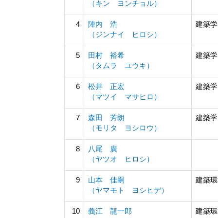
（キン ヨンチョル）
4
陣内 浩
建築学
（ジンナイ ヒロシ）
5
田村 裕希
建築学
（タムラ ユウキ）
6
松井 正宏
建築学
（マツイ マサヒロ）
7
森田 芳朗
建築学
（モリタ ヨシロウ）
8
八尾 廣
（ヤツオ ヒロシ）
9
山本 佳嗣
建築環
（ヤマモト ヨシヒデ）
10
義江 龍一郎
建築環