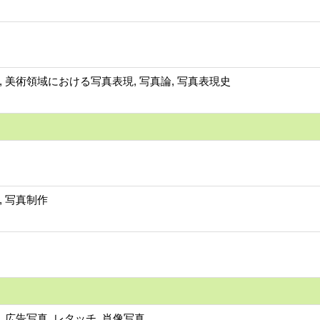
, 美術領域における写真表現, 写真論, 写真表現史
, 写真制作
, 広告写真, レタッチ, 肖像写真