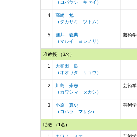
（コバヤシ キセイ）
4
高崎 勉
（タカサキ ツトム）
5
圓井 義典
芸術学
（マルイ ヨシノリ）
准教授 （3名）
1
大和田 良
（オオワダ リョウ）
2
川島 崇志
芸術学
（カワシマ タカシ）
3
小原 真史
芸術学
（コハラ マサシ）
助教 （1名）
1
カワノ ミオ
芸術学