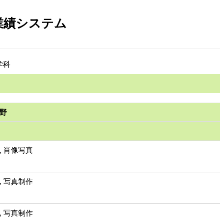
業績システム
学科
野
, 肖像写真
, 写真制作
, 写真制作