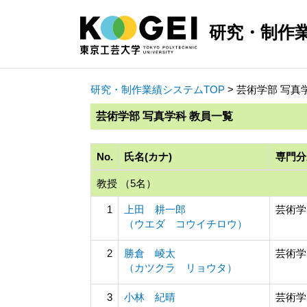
研究・制作
研究・制作業績システムTOP
> 芸術学部 写真
芸術学部 写真学科 教員一覧
No.
氏名(カナ)
専門分
教授 （5名）
1
上田 耕一郎
芸術学
（ウエダ コウイチロウ）
2
勝倉 崚太
芸術学
（カツクラ リョウタ）
3
小林 紀晴
芸術学