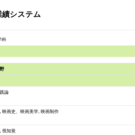
業績システム
学科
野
践論
, 映画史、映画美学, 映画制作
, 視知覚