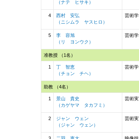
（ナテ ヒサキ）
4
西村 安弘
芸術学
（ニシムラ ヤスヒロ）
5
李 容旭
芸術学
（リ ヨンウク）
准教授 （1名）
1
丁 智恵
芸術学
（チョン チヘ）
助教 （4名）
1
景山 貴史
芸術実
（カゲヤマ タカフミ）
2
ジャン ウェン
芸術実
（ジャン ウェン）
3
二羽 恵太
映像技