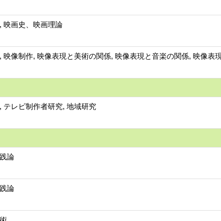
, 映画史、映画理論
, 映像制作, 映像表現と美術の関係, 映像表現と音楽の関係, 映像表
, テレビ制作者研究, 地域研究
践論
践論
術