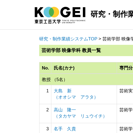
研究・制作
研究・制作業績システムTOP
> 芸術学部 映像
芸術学部 映像学科 教員一覧
No.
氏名(カナ)
専門分
教授 （5名）
1
大島 新
芸術実
（オオシマ アラタ）
2
高山 隆一
芸術学
（タカヤマ リュウイチ）
3
名手 久貴
芸術学