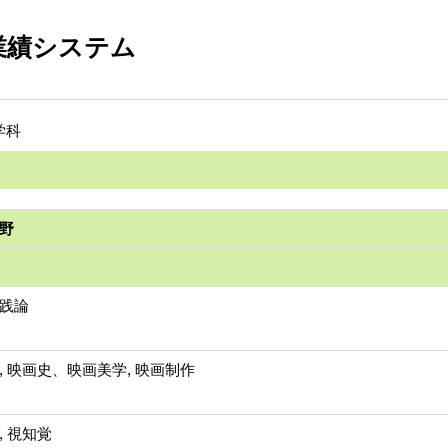
業績システム
学科
野
践論
, 映画史、映画美学, 映画制作
, 視知覚