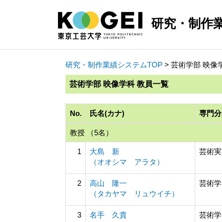
研究・制作
研究・制作業績システムTOP
> 芸術学部 映像
芸術学部 映像学科 教員一覧
No.
氏名(カナ)
専門分
教授 （5名）
1
大島 新
芸術実
（オオシマ アラタ）
2
高山 隆一
芸術学
（タカヤマ リュウイチ）
3
名手 久貴
芸術学