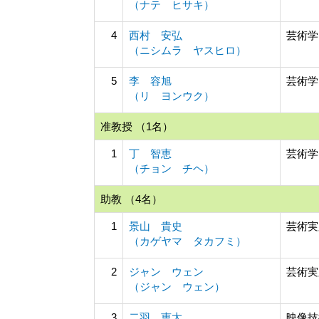
（ナテ ヒサキ）
4
西村 安弘
芸術学
（ニシムラ ヤスヒロ）
5
李 容旭
芸術学
（リ ヨンウク）
准教授 （1名）
1
丁 智恵
芸術学
（チョン チヘ）
助教 （4名）
1
景山 貴史
芸術実
（カゲヤマ タカフミ）
2
ジャン ウェン
芸術実
（ジャン ウェン）
3
二羽 恵太
映像技