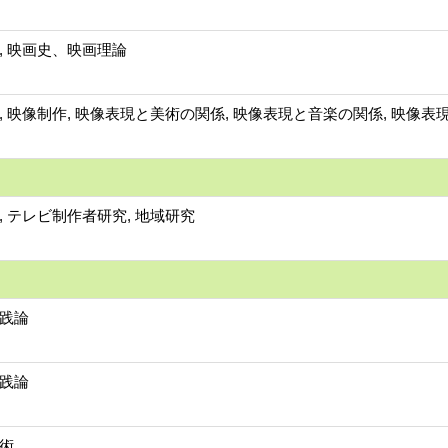
, 映画史、映画理論
, 映像制作, 映像表現と美術の関係, 映像表現と音楽の関係, 映像表
, テレビ制作者研究, 地域研究
践論
践論
術