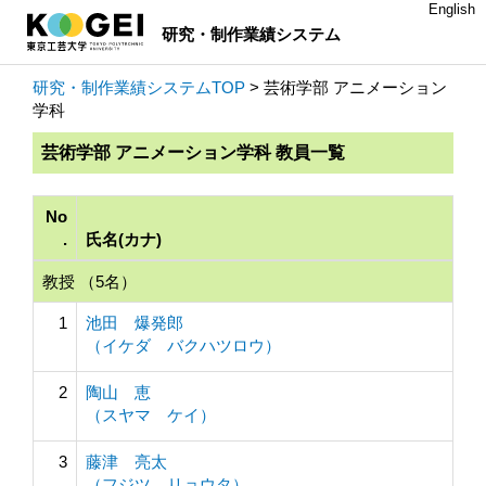
English
研究・制作業績システム
研究・制作業績システムTOP
> 芸術学部 アニメーション
学科
芸術学部 アニメーション学科 教員一覧
No
.
氏名(カナ)
教授 （5名）
1
池田 爆発郎
（イケダ バクハツロウ）
2
陶山 恵
（スヤマ ケイ）
3
藤津 亮太
（フジツ リョウタ）