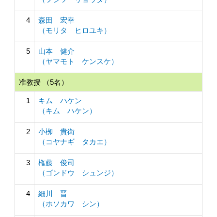
4
森田 宏幸
（モリタ ヒロユキ）
5
山本 健介
（ヤマモト ケンスケ）
准教授 （5名）
1
キム ハケン
（キム ハケン）
2
小栁 貴衛
（コヤナギ タカエ）
3
権藤 俊司
（ゴンドウ シュンジ）
4
細川 晋
（ホソカワ シン）