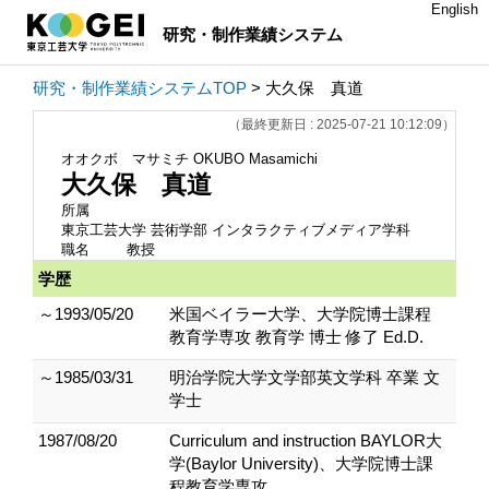
English
研究・制作業績システム
研究・制作業績システムTOP
> 大久保 真道
（最終更新日 : 2025-07-21 10:12:09）
オオクボ マサミチ
OKUBO Masamichi
大久保 真道
所属
東京工芸大学 芸術学部 インタラクティブメディア学科
職名
教授
学歴
～1993/05/20
米国ベイラー大学、大学院博士課程
教育学専攻 教育学 博士 修了 Ed.D.
～1985/03/31
明治学院大学文学部英文学科 卒業 文
学士
1987/08/20
Curriculum and instruction BAYLOR大
学(Baylor University)、大学院博士課
程教育学専攻