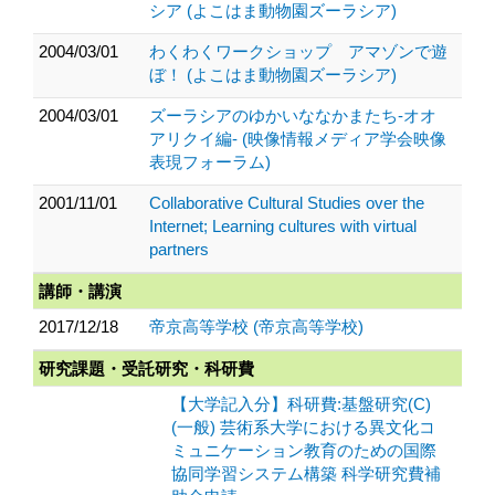
シア (よこはま動物園ズーラシア)
2004/03/01
わくわくワークショップ アマゾンで遊
ぼ！ (よこはま動物園ズーラシア)
2004/03/01
ズーラシアのゆかいななかまたち-オオ
アリクイ編- (映像情報メディア学会映像
表現フォーラム)
2001/11/01
Collaborative Cultural Studies over the
Internet; Learning cultures with virtual
partners
講師・講演
2017/12/18
帝京高等学校 (帝京高等学校)
研究課題・受託研究・科研費
【大学記入分】科研費:基盤研究(C)
(一般) 芸術系大学における異文化コ
ミュニケーション教育のための国際
協同学習システム構築 科学研究費補