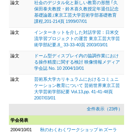
論文
社会のデジタル化と新しい教育の形態 ｢久
保田泰夫教授・鈴木喜久教授定年退任記念
基礎論叢｣東京工芸大学芸術学部基礎教育
課程,201-214頁 1999/07/01
論文
インターネットを介した対話学習：日米交
流学習プロジェクトの運営 東京工芸大学芸
術学部紀要,8_ 33-33-40頁 2003/03/01
論文
ドーム型ディスプレイ内の協調作業におけ
る操作精度に関する検討 映像情報メディア
学会誌 No. 10 2004/10/01
論文
芸術系大学カリキュラムにおけるコミュニ
ケーション教育について 芸術世界東京工芸
大学芸術学部紀要 Vol.13,pp. 41-41-48頁
2007/03/01
全件表示（23件）
学会発表
2004/10/01
秋のわくわくワークショップ in ズーラ