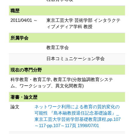
職歴
2011/04/01 ～
東京工芸大学 芸術学部 インタラクテ
ィブメディア学科 教授
所属学会
教育工学会
日本コミュニケーション学会
現在の専門分野
科学教育・教育工学, 教育工学(分散協調教育システ
ム、ワークショップ、異文化間教育)
著書・論文歴
論文
ネットワーク利用による教育の質的変化の
可能性 『島本融教授退任記念基礎論叢』_
東京工芸大学芸術学部基礎教育課程,pp.107
～117-pp.107～117頁 1998/07/01