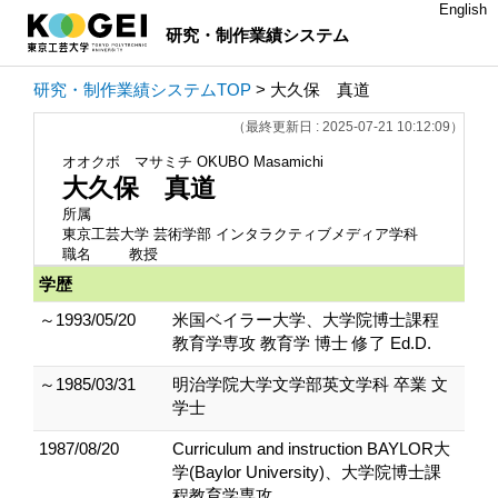
English
研究・制作業績システム
研究・制作業績システムTOP
> 大久保 真道
（最終更新日 : 2025-07-21 10:12:09）
オオクボ マサミチ
OKUBO Masamichi
大久保 真道
所属
東京工芸大学 芸術学部 インタラクティブメディア学科
職名
教授
学歴
～1993/05/20
米国ベイラー大学、大学院博士課程
教育学専攻 教育学 博士 修了 Ed.D.
～1985/03/31
明治学院大学文学部英文学科 卒業 文
学士
1987/08/20
Curriculum and instruction BAYLOR大
学(Baylor University)、大学院博士課
程教育学専攻