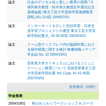
論文
社会のデジタル化と新しい教育の形態 ｢久
保田泰夫教授・鈴木喜久教授定年退任記念
基礎論叢｣東京工芸大学芸術学部基礎教育
課程,201-214頁 1999/07/01
論文
インターネットを介した対話学習：日米交
流学習プロジェクトの運営 東京工芸大学芸
術学部紀要,8_ 33-33-40頁 2003/03/01
論文
ドーム型ディスプレイ内の協調作業におけ
る操作精度に関する検討 映像情報メディア
学会誌 No. 10 2004/10/01
論文
芸術系大学カリキュラムにおけるコミュニ
ケーション教育について 芸術世界東京工芸
大学芸術学部紀要 Vol.13,pp. 41-41-48頁
2007/03/01
全件表示（23件）
学会発表
2004/10/01
秋のわくわくワークショップ in ズーラ