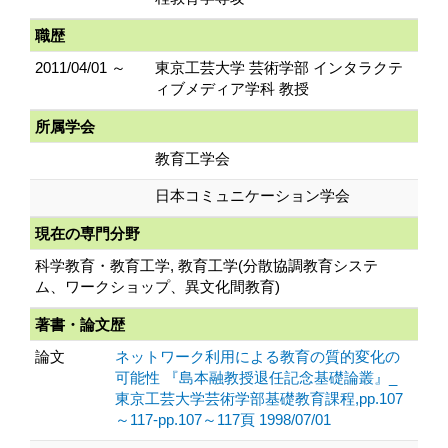
職歴
2011/04/01 ～
東京工芸大学 芸術学部 インタラクテ
ィブメディア学科 教授
所属学会
教育工学会
日本コミュニケーション学会
現在の専門分野
科学教育・教育工学, 教育工学(分散協調教育システ
ム、ワークショップ、異文化間教育)
著書・論文歴
論文
ネットワーク利用による教育の質的変化の
可能性 『島本融教授退任記念基礎論叢』_
東京工芸大学芸術学部基礎教育課程,pp.107
～117-pp.107～117頁 1998/07/01