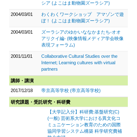
シア (よこはま動物園ズーラシア)
2004/03/01
わくわくワークショップ アマゾンで遊
ぼ！ (よこはま動物園ズーラシア)
2004/03/01
ズーラシアのゆかいななかまたち-オオ
アリクイ編- (映像情報メディア学会映像
表現フォーラム)
2001/11/01
Collaborative Cultural Studies over the
Internet; Learning cultures with virtual
partners
講師・講演
2017/12/18
帝京高等学校 (帝京高等学校)
研究課題・受託研究・科研費
【大学記入分】科研費:基盤研究(C)
(一般) 芸術系大学における異文化コ
ミュニケーション教育のための国際
協同学習システム構築 科学研究費補