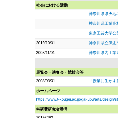
社会における活動
神奈川県県央地
神奈川県工業高
東京工芸大学公
2019/10/01
神奈川県立伊志
2008/11/01
神奈川県内工業
展覧会・演奏会・競技会等
2008/03/01
「授業に生かす産
ホームページ
https://www.t-kougei.ac.jp/gakubu/arts/design/st
科研費研究者番号
70198290