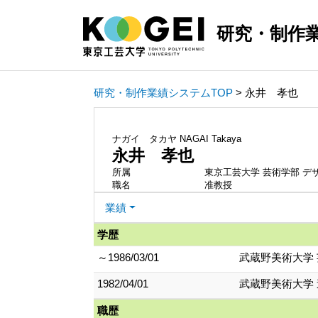
研究・制作
研究・制作業績システムTOP
> 永井 孝也
ナガイ タカヤ
NAGAI Takaya
永井 孝也
所属
東京工芸大学 芸術学部 デ
職名
准教授
業績
学歴
～1986/03/01
武蔵野美術大学
1982/04/01
武蔵野美術大学
職歴