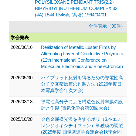
POLYSILOXANE PENDANT TRIS(2,2'-
BIPYRIDYL)RUTHENIUM COMPLEX 33
(4A),L544-L546頁 (共著) 1994/04/01
全件表示（90件）
学会発表
2026/06/16
Realization of Metallic Luster Films by
Alternating Layer of Conductive Polymers
(12th International Conference on
Molecular Electronics and Bioelectronics)
2026/05/30
ハイブリット反射を得るための導電性高
分子交互積層膜の作製方法 (2026年度日
本写真学会年次大会)
2026/03/18
導電性高分子による構造色反射率膜の設
計と作製 (電気化学会第93回大会)
2025/10/28
金色金属様光沢を有するポリ（3,4-エチ
レンジオキシチオフェン）単独膜の調製
(2025年度 画像関連学会連合会秋季合同