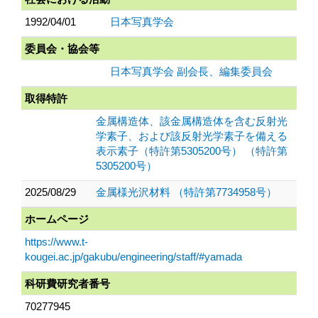
1992/04/01
日本写真学会
委員会・協会等
日本写真学会 副会長、編集委員会
取得特許
金属構造体、該金属構造体を含む反射光
学素子、および該反射光学素子を備える
表示素子（特許第5305200号） （特許第
5305200号）
2025/08/29
金属様光沢材料 （特許第7734958号）
ホームページ
https://www.t-
kougei.ac.jp/gakubu/engineering/staff/#yamada
科研費研究者番号
70277945