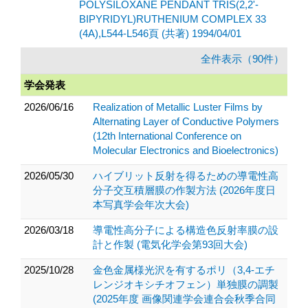
POLYSILOXANE PENDANT TRIS(2,2'-
BIPYRIDYL)RUTHENIUM COMPLEX 33
(4A),L544-L546頁 (共著) 1994/04/01
全件表示（90件）
学会発表
2026/06/16
Realization of Metallic Luster Films by
Alternating Layer of Conductive Polymers
(12th International Conference on
Molecular Electronics and Bioelectronics)
2026/05/30
ハイブリット反射を得るための導電性高
分子交互積層膜の作製方法 (2026年度日
本写真学会年次大会)
2026/03/18
導電性高分子による構造色反射率膜の設
計と作製 (電気化学会第93回大会)
2025/10/28
金色金属様光沢を有するポリ（3,4-エチ
レンジオキシチオフェン）単独膜の調製
(2025年度 画像関連学会連合会秋季合同