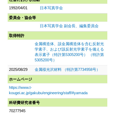
1992/04/01
日本写真学会
委員会・協会等
日本写真学会 副会長、編集委員会
取得特許
金属構造体、該金属構造体を含む反射光
学素子、および該反射光学素子を備える
表示素子（特許第5305200号） （特許第
5305200号）
2025/08/29
金属様光沢材料 （特許第7734958号）
ホームページ
https://www.t-
kougei.ac.jp/gakubu/engineering/staff/#yamada
科研費研究者番号
70277945