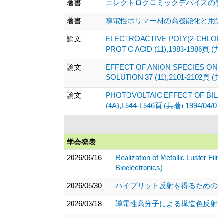
著書
エレクトロクロミックデバイスの開発最
著書
導電性ポリマー材の高機能化と用途開発最前
論文
ELECTROACTIVE POLY(2-CHLO
PROTIC ACID (11),1983-1986頁 (
論文
EFFECT OF ANION SPECIES O
SOLUTION 37 (11),2101-2102頁 (
論文
PHOTOVOLTAIC EFFECT OF BIL
(4A),L544-L546頁 (共著) 1994/04/0
学会発表
2026/06/16
Realization of Metallic Luster F
Bioelectronics)
2026/05/30
ハイブリット反射を得るための導
2026/03/18
導電性高分子による構造色反射率