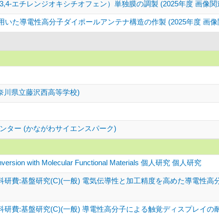
,4-エチレンジオキシチオフェン）単独膜の調製 (2025年度 画像
いた導電性高分子ダイポールアンテナ構造の作製 (2025年度 画
奈川県立藤沢西高等学校)
ター (かながわサイエンスパーク)
nversion with Molecular Functional Materials 個人研究 個人研究
研費:基盤研究(C)(一般) 電気伝導性と加工精度を高めた導電性
研費:基盤研究(C)(一般) 導電性高分子による触覚ディスプレイ