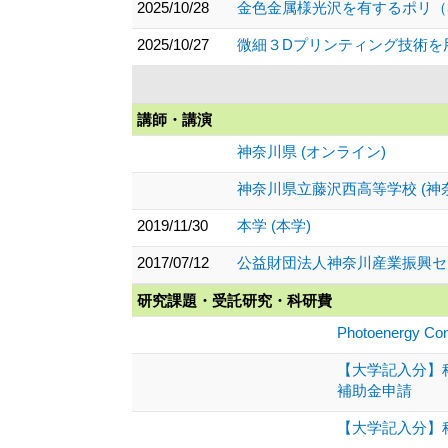
2025/10/28
金色金属様光沢を有するポリ（3
2025/10/27
微細３Dプリンティング技術を用
講師・講演
神奈川県 (オンライン)
神奈川県立藤沢西高等学校 (神
2019/11/30
本学 (本学)
2017/07/12
公益財団法人神奈川産業振興セン
研究課題・受託研究・科研費
Photoenergy Co
【大学記入分】科
補助金申請
【大学記入分】科