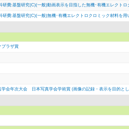
研費:基盤研究(C)(一般)動画表示を目指した無機･有機エレクト
研費:基盤研究(C)(一般)無機･有機エレクトロクロミック材料を
クプラザ賞
写真学会年次大会 日本写真学会学術賞 (画像の記録・表示を目的と