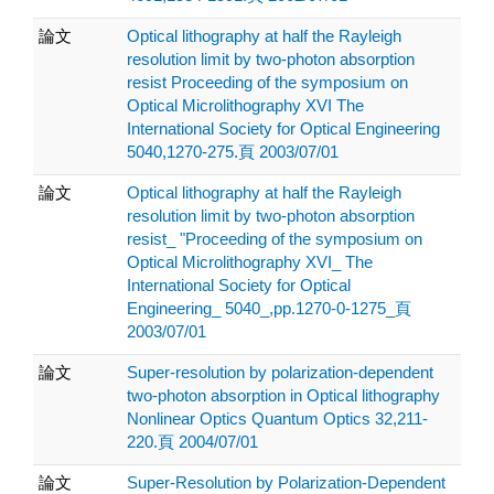
論文
Optical lithography at half the Rayleigh
resolution limit by two-photon absorption
resist Proceeding of the symposium on
Optical Microlithography XVI The
International Society for Optical Engineering
5040,1270-275.頁 2003/07/01
論文
Optical lithography at half the Rayleigh
resolution limit by two-photon absorption
resist_ "Proceeding of the symposium on
Optical Microlithography XVI_ The
International Society for Optical
Engineering_ 5040_,pp.1270-0-1275_頁
2003/07/01
論文
Super-resolution by polarization-dependent
two-photon absorption in Optical lithography
Nonlinear Optics Quantum Optics 32,211-
220.頁 2004/07/01
論文
Super-Resolution by Polarization-Dependent