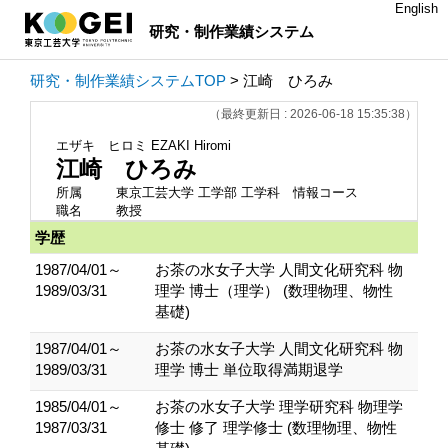
English
研究・制作業績システム
研究・制作業績システムTOP
> 江崎 ひろみ
（最終更新日 : 2026-06-18 15:35:38）
エザキ ヒロミ
EZAKI Hiromi
江崎 ひろみ
所属
東京工芸大学 工学部 工学科 情報コース
職名
教授
学歴
1987/04/01～
お茶の水女子大学 人間文化研究科 物
1989/03/31
理学 博士（理学） (数理物理、物性
基礎)
1987/04/01～
お茶の水女子大学 人間文化研究科 物
1989/03/31
理学 博士 単位取得満期退学
1985/04/01～
お茶の水女子大学 理学研究科 物理学
1987/03/31
修士 修了 理学修士 (数理物理、物性