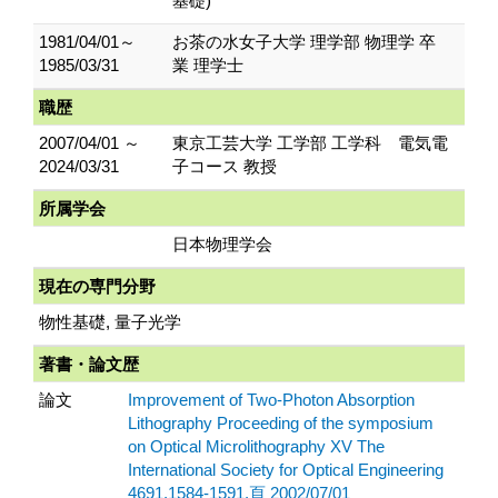
基礎)
1981/04/01～
お茶の水女子大学 理学部 物理学 卒
1985/03/31
業 理学士
職歴
2007/04/01 ～
東京工芸大学 工学部 工学科 電気電
2024/03/31
子コース 教授
所属学会
日本物理学会
現在の専門分野
物性基礎, 量子光学
著書・論文歴
論文
Improvement of Two-Photon Absorption
Lithography Proceeding of the symposium
on Optical Microlithography XV The
International Society for Optical Engineering
4691,1584-1591.頁 2002/07/01