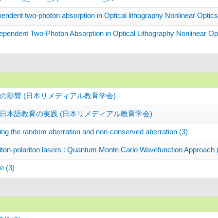
ependent two-photon absorption in Optical lithography Nonlinear Op
Dependent Two-Photon Absorption in Optical Lithography Nonlinear 
影響 (日本リメディアル教育学会)
日本語教育の実践 (日本リメディアル教育学会)
cing the random aberration and non-conserved aberration (3)
xciton-polariton lasers : Quantum Monte Carlo Wavefunctio
e (3)