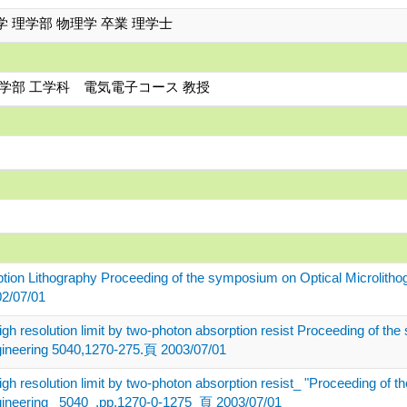
 理学部 物理学 卒業 理学士
学部 工学科 電気電子コース 教授
on Lithography Proceeding of the symposium on Optical Microlithogr
2/07/01
leigh resolution limit by two-photon absorption resist Proceeding of 
Engineering 5040,1270-275.頁 2003/07/01
leigh resolution limit by two-photon absorption resist_ "Proceeding o
Engineering_ 5040_,pp.1270-0-1275_頁 2003/07/01