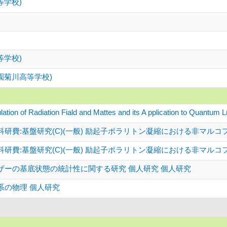
等学校)
等学校)
園菊川高等学校)
ation of Radiation Fiald and Mattes and its A pplication to Qu
研費:基盤研究(C)(一般) 励起子ポラリトン凝縮における非マル
研費:基盤研究(C)(一般) 励起子ポラリトン凝縮における非マル
ザーの基底状態の統計性に関する研究 個人研究 個人研究
系の物理 個人研究