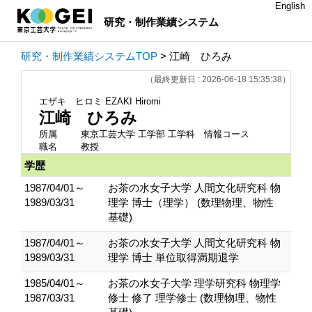
English
研究・制作業績システム
研究・制作業績システムTOP
> 江崎 ひろみ
（最終更新日 : 2026-06-18 15:35:38）
エザキ ヒロミ
EZAKI Hiromi
江崎 ひろみ
所属
東京工芸大学 工学部 工学科 情報コース
職名
教授
学歴
1987/04/01～
お茶の水女子大学 人間文化研究科 物
1989/03/31
理学 博士（理学） (数理物理、物性
基礎)
1987/04/01～
お茶の水女子大学 人間文化研究科 物
1989/03/31
理学 博士 単位取得満期退学
1985/04/01～
お茶の水女子大学 理学研究科 物理学
1987/03/31
修士 修了 理学修士 (数理物理、物性