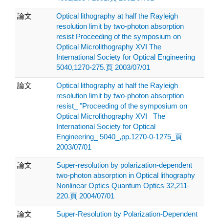
論文
Optical lithography at half the Rayleigh
resolution limit by two-photon absorption
resist Proceeding of the symposium on
Optical Microlithography XVI The
International Society for Optical Engineering
5040,1270-275.頁 2003/07/01
論文
Optical lithography at half the Rayleigh
resolution limit by two-photon absorption
resist_ "Proceeding of the symposium on
Optical Microlithography XVI_ The
International Society for Optical
Engineering_ 5040_,pp.1270-0-1275_頁
2003/07/01
論文
Super-resolution by polarization-dependent
two-photon absorption in Optical lithography
Nonlinear Optics Quantum Optics 32,211-
220.頁 2004/07/01
論文
Super-Resolution by Polarization-Dependent