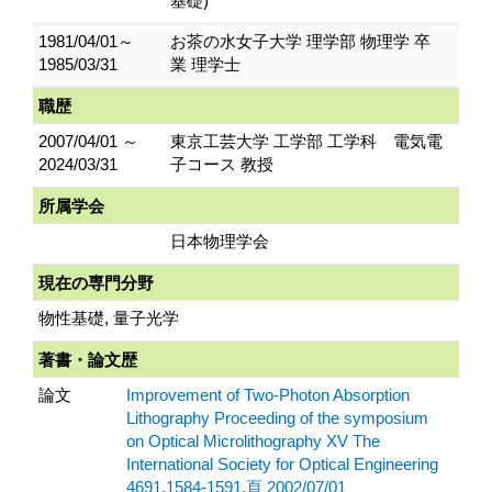
基礎)
1981/04/01～
お茶の水女子大学 理学部 物理学 卒
1985/03/31
業 理学士
職歴
2007/04/01 ～
東京工芸大学 工学部 工学科 電気電
2024/03/31
子コース 教授
所属学会
日本物理学会
現在の専門分野
物性基礎, 量子光学
著書・論文歴
論文
Improvement of Two-Photon Absorption
Lithography Proceeding of the symposium
on Optical Microlithography XV The
International Society for Optical Engineering
4691,1584-1591.頁 2002/07/01