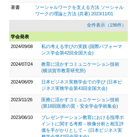
著書
ソーシャルワークを支える方法 ソーシャル
ワークの理論と方法 (共著) 2023/11/01
全件表示（196件）
学会発表
2024/09/08
私の考える学びの実践 (国際パフォーマ
ンス学会第42回全国大会)
2024/07/24
教育に活かすコミュニケーション技術
(横須賀市教育研究所)
2024/06/09
日本ビジネス実務学会での学び (日本ビ
ジネス実務学会第43回全国大会)
2023/11/26
医療に活かすコミュニケーション技術
(第18回医療の質・安全学会学術集会)
2023/06/10
プレゼンテーション教育における指導ポ
イントに関する考察－映像分析と相互評
価を手がかりとして－ (日本ビジネス実
務学会第42回全国大会)