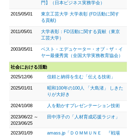
門】（日本ビジネス実務学会）
2015/05/01
東京工芸大学 大学表彰 (FD活動に関す
る貢献)
2011/05/01
大学表彰：FD活動に関する貢献（東京
工芸大学）
2003/05/01
ベスト・エデュケーター・オブ・ザ・イ
ヤー最優秀賞（全国大学実務教育協会）
社会における活動
2025/12/06
信頼と納得を生む「伝える技術」
2025/01/01
昭和100年の100人 「大島渚」 しきた
りが大好き
2024/10/08
人を動かすプレゼンテーション技術
2023/06/22 ～
田中淳子の「人材育成応援ラジオ」
2023/06/25
2023/01/09
amass.jp「ＤＯＭＭＵＮＥ 『戦場