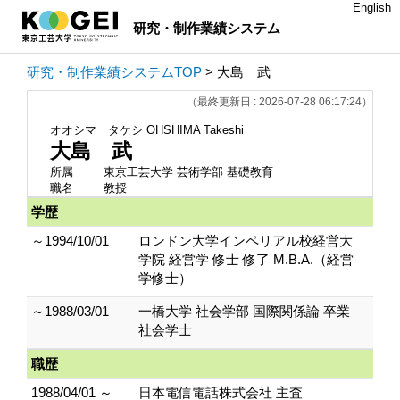
English
研究・制作業績システム
研究・制作業績システムTOP
> 大島 武
（最終更新日 : 2026-07-28 06:17:24）
オオシマ タケシ
OHSHIMA Takeshi
大島 武
所属
東京工芸大学 芸術学部 基礎教育
職名
教授
学歴
～1994/10/01
ロンドン大学インペリアル校経営大
学院 経営学 修士 修了 M.B.A.（経営
学修士）
～1988/03/01
一橋大学 社会学部 国際関係論 卒業
社会学士
職歴
1988/04/01 ～
日本電信電話株式会社 主査