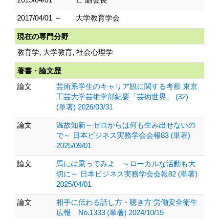
2017/04/01 ～
大学教育学会
現在の専門分野
教育学, 大学教育, 社会心理学
著書・論文歴
論文
芸術系学生のキャリア観に関する考察 東京
工芸大学芸術学部紀要「芸術世界」 (32)
(単著) 2026/03/31
論文
温故知新～ゼロからは何も生み出せないの
で～ 日本ビジネス実務学会会報83 (単著)
2025/09/01
論文
馬には乗ってみよ ～ローカルな活動も大
切に～ 日本ビジネス実務学会会報82 (単著)
2025/04/01
論文
相手に伝わる話し方・聴き方 労働安全衛生
広報 No.1333 (単著) 2024/10/15