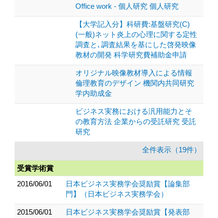
Office work - 個人研究 個人研究
【大学記入分】科研費:基盤研究(C)
(一般)ネット炎上の心理に関する定性
調査と､調査結果を基にした啓発映像
教材の開発 科学研究費補助金申請
オリジナル映像教材導入による情報
倫理教育のデザイン 機関内共同研究
学内助成金
ビジネス実務における汎用能力とそ
の教育方法 企業からの受託研究 受託
研究
全件表示（19件）
受賞学術賞
2016/06/01
日本ビジネス実務学会奨励賞【論集部
門】（日本ビジネス実務学会）
2015/06/01
日本ビジネス実務学会奨励賞【発表部