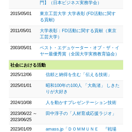
門】（日本ビジネス実務学会）
2015/05/01
東京工芸大学 大学表彰 (FD活動に関す
る貢献)
2011/05/01
大学表彰：FD活動に関する貢献（東京
工芸大学）
2003/05/01
ベスト・エデュケーター・オブ・ザ・イ
ヤー最優秀賞（全国大学実務教育協会）
社会における活動
2025/12/06
信頼と納得を生む「伝える技術」
2025/01/01
昭和100年の100人 「大島渚」 しきた
りが大好き
2024/10/08
人を動かすプレゼンテーション技術
2023/06/22 ～
田中淳子の「人材育成応援ラジオ」
2023/06/25
2023/01/09
amass.jp「ＤＯＭＭＵＮＥ 『戦場