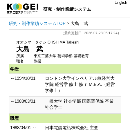
English
研究・制作業績システム
研究・制作業績システムTOP
> 大島 武
（最終更新日 : 2026-07-28 06:17:24）
オオシマ タケシ
OHSHIMA Takeshi
大島 武
所属
東京工芸大学 芸術学部 基礎教育
職名
教授
学歴
～1994/10/01
ロンドン大学インペリアル校経営大
学院 経営学 修士 修了 M.B.A.（経営
学修士）
～1988/03/01
一橋大学 社会学部 国際関係論 卒業
社会学士
職歴
1988/04/01 ～
日本電信電話株式会社 主査