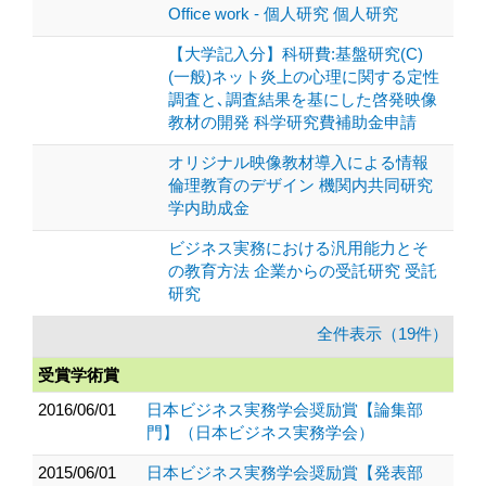
Office work - 個人研究 個人研究
【大学記入分】科研費:基盤研究(C)
(一般)ネット炎上の心理に関する定性
調査と､調査結果を基にした啓発映像
教材の開発 科学研究費補助金申請
オリジナル映像教材導入による情報
倫理教育のデザイン 機関内共同研究
学内助成金
ビジネス実務における汎用能力とそ
の教育方法 企業からの受託研究 受託
研究
全件表示（19件）
受賞学術賞
2016/06/01
日本ビジネス実務学会奨励賞【論集部
門】（日本ビジネス実務学会）
2015/06/01
日本ビジネス実務学会奨励賞【発表部