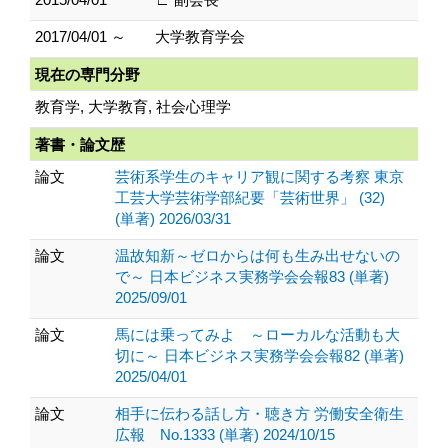
2017/04/01 ～
大学教育学会
現在の専門分野
教育学, 大学教育, 社会心理学
著書・論文歴
論文
芸術系学生のキャリア観に関する考察 東京
工芸大学芸術学部紀要「芸術世界」 (32)
(単著) 2026/03/31
論文
温故知新～ゼロからは何も生み出せないの
で～ 日本ビジネス実務学会会報83 (単著)
2025/09/01
論文
馬には乗ってみよ ～ローカルな活動も大
切に～ 日本ビジネス実務学会会報82 (単著)
2025/04/01
論文
相手に伝わる話し方・聴き方 労働安全衛生
広報 No.1333 (単著) 2024/10/15