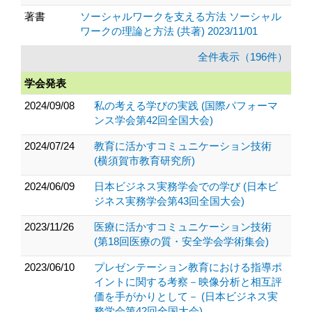
著書
ソーシャルワークを支える方法 ソーシャル
ワークの理論と方法 (共著) 2023/11/01
全件表示（196件）
学会発表
2024/09/08
私の考える学びの実践 (国際パフォーマ
ンス学会第42回全国大会)
2024/07/24
教育に活かすコミュニケーション技術
(横須賀市教育研究所)
2024/06/09
日本ビジネス実務学会での学び (日本ビ
ジネス実務学会第43回全国大会)
2023/11/26
医療に活かすコミュニケーション技術
(第18回医療の質・安全学会学術集会)
2023/06/10
プレゼンテーション教育における指導ポ
イントに関する考察－映像分析と相互評
価を手がかりとして－ (日本ビジネス実
務学会第42回全国大会)