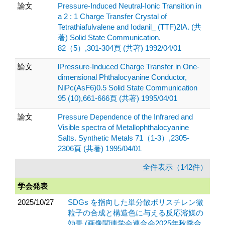
論文
Pressure-Induced Neutral-Ionic Transition in
a 2 : 1 Charge Transfer Crystal of
Tetrathiafulvalene and Iodanil_ (TTF)2IA. (共
著) Solid State Communication.
82（5）,301-304頁 (共著) 1992/04/01
論文
lPressure-Induced Charge Transfer in One-
dimensional Phthalocyanine Conductor,
NiPc(AsF6)0.5 Solid State Communication
95 (10),661-666頁 (共著) 1995/04/01
論文
Pressure Dependence of the Infrared and
Visible spectra of Metallophthalocyanine
Salts. Synthetic Metals 71（1-3）,2305-
2306頁 (共著) 1995/04/01
全件表示（142件）
学会発表
2025/10/27
SDGs を指向した単分散ポリスチレン微
粒子の合成と構造色に与える反応溶媒の
効果 (画像関連学会連合会2025年秋季合