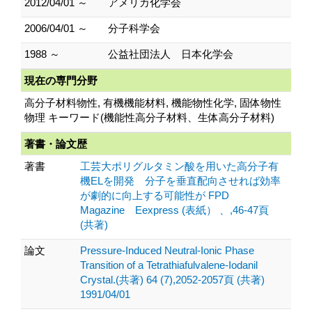
2012/04/01 ～
アメリカ化学会
2006/04/01 ～
分子科学会
1988 ～
公益社団法人 日本化学会
現在の専門分野
高分子材料物性, 有機機能材料, 機能物性化学, 固体物性
物理 キーワード(機能性高分子材料、生体高分子材料)
著書・論文歴
著書
工芸大ポリグルタミン酸を用いた高分子有
機ELを開発 分子を垂直配向させれば効率
が劇的に向上する可能性が FPD
Magazine Eexpress (表紙） 、,46-47頁
(共著)
論文
Pressure-Induced Neutral-Ionic Phase
Transition of a Tetrathiafulvalene-Iodanil
Crystal.(共著) 64 (7),2052-2057頁 (共著)
1991/04/01