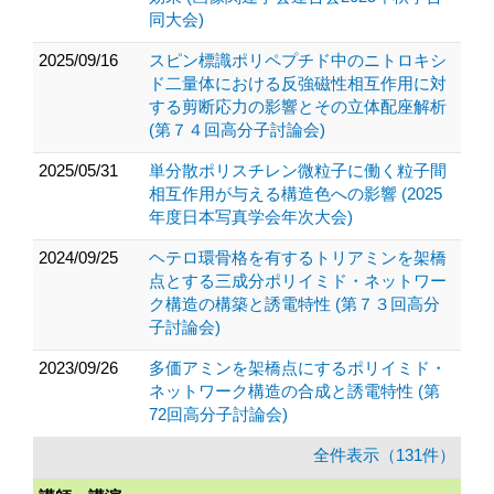
同大会)
2025/09/16
スピン標識ポリペプチド中のニトロキシ
ド二量体における反強磁性相互作用に対
する剪断応力の影響とその立体配座解析
(第７４回高分子討論会)
2025/05/31
単分散ポリスチレン微粒子に働く粒子間
相互作用が与える構造色への影響 (2025
年度日本写真学会年次大会)
2024/09/25
ヘテロ環骨格を有するトリアミンを架橋
点とする三成分ポリイミド・ネットワー
ク構造の構築と誘電特性 (第７３回高分
子討論会)
2023/09/26
多価アミンを架橋点にするポリイミド・
ネットワーク構造の合成と誘電特性 (第
72回高分子討論会)
全件表示（131件）