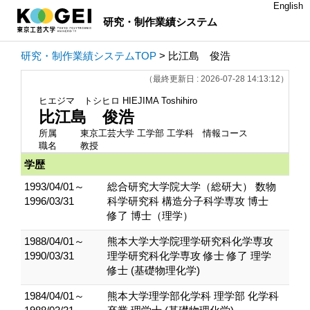
English
研究・制作業績システム
研究・制作業績システムTOP
> 比江島 俊浩
（最終更新日 : 2026-07-28 14:13:12）
ヒエジマ トシヒロ
HIEJIMA Toshihiro
比江島 俊浩
所属
東京工芸大学 工学部 工学科 情報コース
職名
教授
学歴
1993/04/01～
総合研究大学院大学（総研大） 数物
1996/03/31
科学研究科 構造分子科学専攻 博士
修了 博士（理学）
1988/04/01～
熊本大学大学院理学研究科化学専攻
1990/03/31
理学研究科化学専攻 修士 修了 理学
修士 (基礎物理化学)
1984/04/01～
熊本大学理学部化学科 理学部 化学科