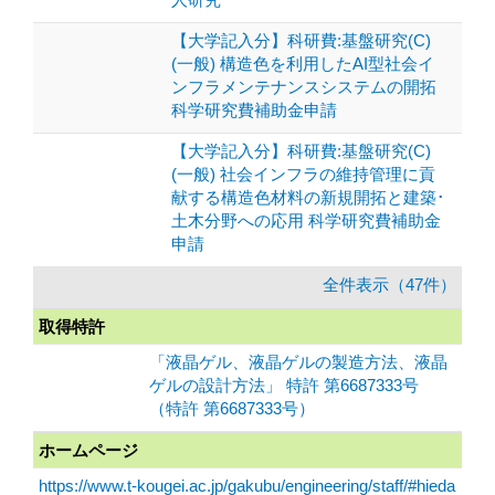
【大学記入分】科研費:基盤研究(C)
(一般) 構造色を利用したAI型社会イ
ンフラメンテナンスシステムの開拓
科学研究費補助金申請
【大学記入分】科研費:基盤研究(C)
(一般) 社会インフラの維持管理に貢
献する構造色材料の新規開拓と建築･
土木分野への応用 科学研究費補助金
申請
全件表示（47件）
取得特許
「液晶ゲル、液晶ゲルの製造方法、液晶
ゲルの設計方法」 特許 第6687333号
（特許 第6687333号）
ホームページ
https://www.t-kougei.ac.jp/gakubu/engineering/staff/#hieda