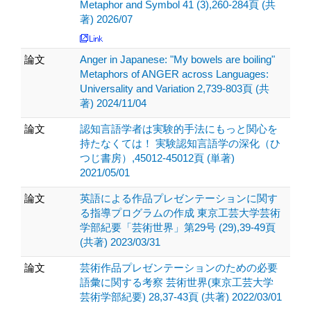
Metaphor and Symbol 41 (3),260-284頁 (共
著) 2026/07
論文
Anger in Japanese: "My bowels are boiling"
Metaphors of ANGER across Languages:
Universality and Variation 2,739-803頁 (共
著) 2024/11/04
論文
認知言語学者は実験的手法にもっと関心を
持たなくては！ 実験認知言語学の深化（ひ
つじ書房）,45012-45012頁 (単著)
2021/05/01
論文
英語による作品プレゼンテーションに関す
る指導プログラムの作成 東京工芸大学芸術
学部紀要「芸術世界」第29号 (29),39-49頁
(共著) 2023/03/31
論文
芸術作品プレゼンテーションのための必要
語彙に関する考察 芸術世界(東京工芸大学
芸術学部紀要) 28,37-43頁 (共著) 2022/03/01