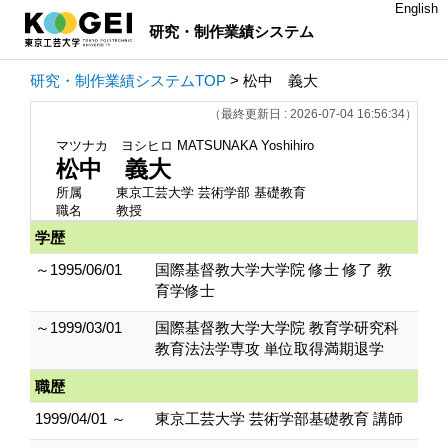
English
研究・制作業績システム
研究・制作業績システムTOP
> 松中 義大
（最終更新日 : 2026-07-04 16:56:34）
マツナカ ヨシヒロ
MATSUNAKA Yoshihiro
松中 義大
所属
東京工芸大学 芸術学部 基礎教育
職名
教授
学歴
～1995/06/01
国際基督教大学大学院 修士 修了 教
育学修士
～1999/03/01
国際基督教大学大学院 教育学研究科
教育法法学専攻 単位取得満期退学
職歴
1999/04/01 ～
東京工芸大学 芸術学部基礎教育 講師