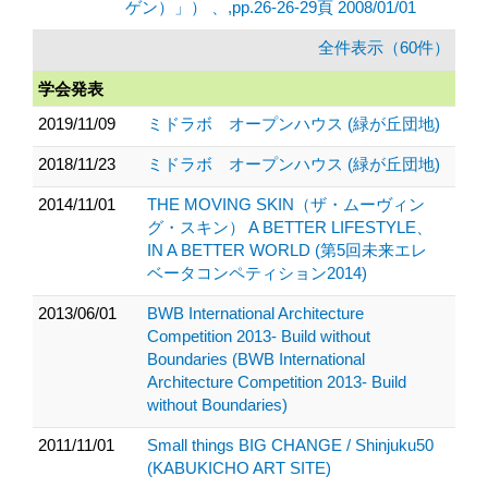
ゲン）」） 、,pp.26-26-29頁 2008/01/01
全件表示（60件）
学会発表
2019/11/09
ミドラボ オープンハウス (緑が丘団地)
2018/11/23
ミドラボ オープンハウス (緑が丘団地)
2014/11/01
THE MOVING SKIN（ザ・ムーヴィン
グ・スキン） A BETTER LIFESTYLE、
IN A BETTER WORLD (第5回未来エレ
ベータコンペティション2014)
2013/06/01
BWB International Architecture
Competition 2013- Build without
Boundaries (BWB International
Architecture Competition 2013- Build
without Boundaries)
2011/11/01
Small things BIG CHANGE / Shinjuku50
(KABUKICHO ART SITE)