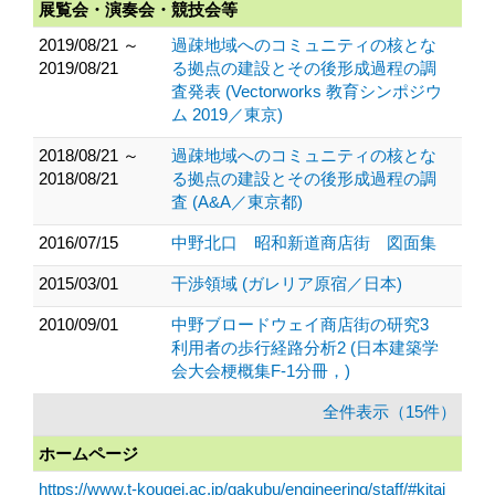
展覧会・演奏会・競技会等
2019/08/21 ～
過疎地域へのコミュニティの核とな
2019/08/21
る拠点の建設とその後形成過程の調
査発表 (Vectorworks 教育シンポジウ
ム 2019／東京)
2018/08/21 ～
過疎地域へのコミュニティの核とな
2018/08/21
る拠点の建設とその後形成過程の調
査 (A&A／東京都)
2016/07/15
中野北口 昭和新道商店街 図面集
2015/03/01
干渉領域 (ガレリア原宿／日本)
2010/09/01
中野ブロードウェイ商店街の研究3
利用者の歩行経路分析2 (日本建築学
会大会梗概集F-1分冊，)
全件表示（15件）
ホームページ
https://www.t-kougei.ac.jp/gakubu/engineering/staff/#kitai