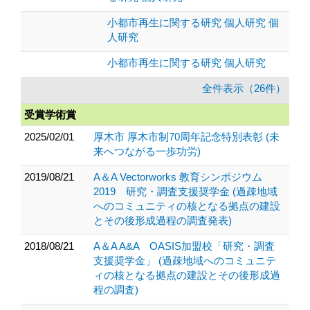
小都市再生に関する研究 個人研究 個
人研究
小都市再生に関する研究 個人研究
全件表示（26件）
受賞学術賞
2025/02/01
厚木市 厚木市制70周年記念特別表彰 (未
来へつながる一歩功労)
2019/08/21
A＆A Vectorworks 教育シンポジウム
2019 研究・調査支援奨学金 (過疎地域
へのコミュニティの核となる拠点の建設
とその後形成過程の調査発表)
2018/08/21
A＆A A&A OASIS加盟校「研究・調査
支援奨学金」 (過疎地域へのコミュニテ
ィの核となる拠点の建設とその後形成過
程の調査)