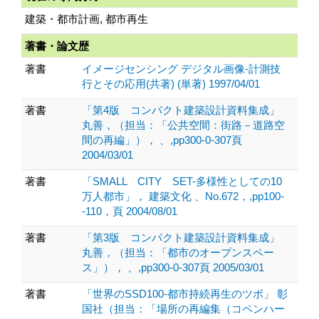
建築・都市計画, 都市再生
著書・論文歴
著書
イメージセンシング デジタル画像-計測技
行とその応用(共著) (単著) 1997/04/01
著書
「第4版 コンパクト建築設計資料集成」
丸善，（担当：「公共空間：街路－道路空
間の再編」）， 、,pp300-0-307頁
2004/03/01
著書
「SMALL CITY SET-多様性としての10
万人都市」， 建築文化 、No.672，,pp100-
-110，頁 2004/08/01
著書
「第3版 コンパクト建築設計資料集成」
丸善，（担当：「都市のオープンスペー
ス」）， 、,pp300-0-307頁 2005/03/01
著書
「世界のSSD100-都市持続再生のツボ」 彰
国社（担当：「場所の再編集（コペンハー