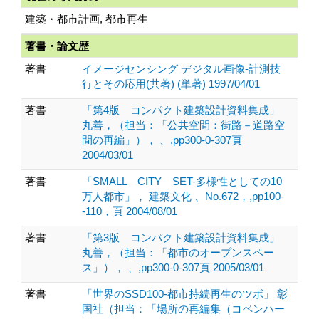
建築・都市計画, 都市再生
著書・論文歴
著書
イメージセンシング デジタル画像-計測技
行とその応用(共著) (単著) 1997/04/01
著書
「第4版 コンパクト建築設計資料集成」
丸善，（担当：「公共空間：街路－道路空
間の再編」）， 、,pp300-0-307頁
2004/03/01
著書
「SMALL CITY SET-多様性としての10
万人都市」， 建築文化 、No.672，,pp100-
-110，頁 2004/08/01
著書
「第3版 コンパクト建築設計資料集成」
丸善，（担当：「都市のオープンスペー
ス」）， 、,pp300-0-307頁 2005/03/01
著書
「世界のSSD100-都市持続再生のツボ」 彰
国社（担当：「場所の再編集（コペンハー