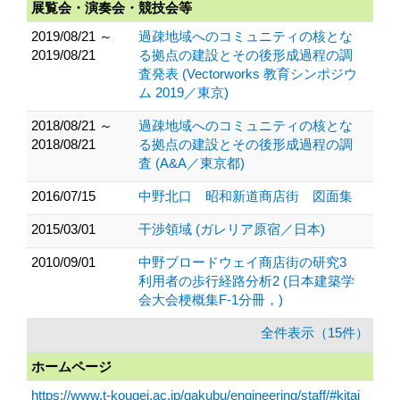
展覧会・演奏会・競技会等
2019/08/21 ～
過疎地域へのコミュニティの核とな
2019/08/21
る拠点の建設とその後形成過程の調
査発表 (Vectorworks 教育シンポジウ
ム 2019／東京)
2018/08/21 ～
過疎地域へのコミュニティの核とな
2018/08/21
る拠点の建設とその後形成過程の調
査 (A&A／東京都)
2016/07/15
中野北口 昭和新道商店街 図面集
2015/03/01
干渉領域 (ガレリア原宿／日本)
2010/09/01
中野ブロードウェイ商店街の研究3
利用者の歩行経路分析2 (日本建築学
会大会梗概集F-1分冊，)
全件表示（15件）
ホームページ
https://www.t-kougei.ac.jp/gakubu/engineering/staff/#kitai