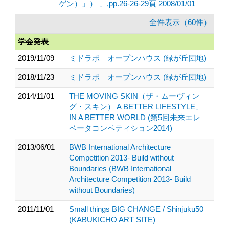
ゲン）」） 、,pp.26-26-29頁 2008/01/01
全件表示（60件）
学会発表
2019/11/09
ミドラボ オープンハウス (緑が丘団地)
2018/11/23
ミドラボ オープンハウス (緑が丘団地)
2014/11/01
THE MOVING SKIN（ザ・ムーヴィン
グ・スキン） A BETTER LIFESTYLE、
IN A BETTER WORLD (第5回未来エレ
ベータコンペティション2014)
2013/06/01
BWB International Architecture
Competition 2013- Build without
Boundaries (BWB International
Architecture Competition 2013- Build
without Boundaries)
2011/11/01
Small things BIG CHANGE / Shinjuku50
(KABUKICHO ART SITE)