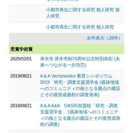
小都市再生に関する研究 個人研究 個
人研究
小都市再生に関する研究 個人研究
全件表示（26件）
受賞学術賞
2025/02/01
厚木市 厚木市制70周年記念特別表彰 (未
来へつながる一歩功労)
2019/08/21
A＆A Vectorworks 教育シンポジウム
2019 研究・調査支援奨学金 (過疎地域
へのコミュニティの核となる拠点の建設
とその後形成過程の調査発表)
2018/08/21
A＆A A&A OASIS加盟校「研究・調査
支援奨学金」 (過疎地域へのコミュニテ
ィの核となる拠点の建設とその後形成過
程の調査)