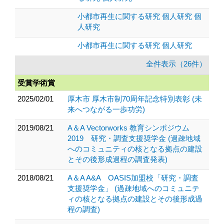
小都市再生に関する研究 個人研究 個
人研究
小都市再生に関する研究 個人研究
全件表示（26件）
受賞学術賞
2025/02/01
厚木市 厚木市制70周年記念特別表彰 (未
来へつながる一歩功労)
2019/08/21
A＆A Vectorworks 教育シンポジウム
2019 研究・調査支援奨学金 (過疎地域
へのコミュニティの核となる拠点の建設
とその後形成過程の調査発表)
2018/08/21
A＆A A&A OASIS加盟校「研究・調査
支援奨学金」 (過疎地域へのコミュニテ
ィの核となる拠点の建設とその後形成過
程の調査)