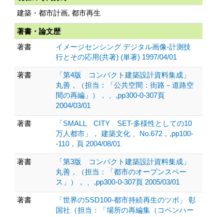
建築・都市計画, 都市再生
著書・論文歴
著書
イメージセンシング デジタル画像-計測技
行とその応用(共著) (単著) 1997/04/01
著書
「第4版 コンパクト建築設計資料集成」
丸善，（担当：「公共空間：街路－道路空
間の再編」）， 、,pp300-0-307頁
2004/03/01
著書
「SMALL CITY SET-多様性としての10
万人都市」， 建築文化 、No.672，,pp100-
-110，頁 2004/08/01
著書
「第3版 コンパクト建築設計資料集成」
丸善，（担当：「都市のオープンスペー
ス」）， 、,pp300-0-307頁 2005/03/01
著書
「世界のSSD100-都市持続再生のツボ」 彰
国社（担当：「場所の再編集（コペンハー