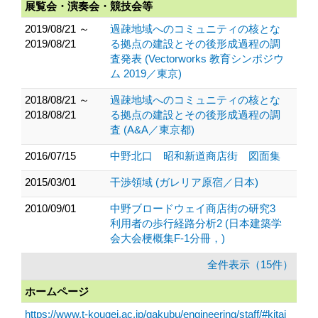
展覧会・演奏会・競技会等
2019/08/21 ～
過疎地域へのコミュニティの核とな
2019/08/21
る拠点の建設とその後形成過程の調
査発表 (Vectorworks 教育シンポジウ
ム 2019／東京)
2018/08/21 ～
過疎地域へのコミュニティの核とな
2018/08/21
る拠点の建設とその後形成過程の調
査 (A&A／東京都)
2016/07/15
中野北口 昭和新道商店街 図面集
2015/03/01
干渉領域 (ガレリア原宿／日本)
2010/09/01
中野ブロードウェイ商店街の研究3
利用者の歩行経路分析2 (日本建築学
会大会梗概集F-1分冊，)
全件表示（15件）
ホームページ
https://www.t-kougei.ac.jp/gakubu/engineering/staff/#kitai